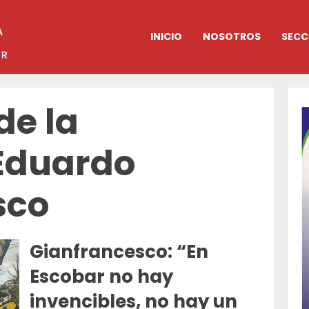
INICIO
NOSOTROS
SECC
de la
Eduardo
sco
Gianfrancesco: “En
Escobar no hay
invencibles, no hay un