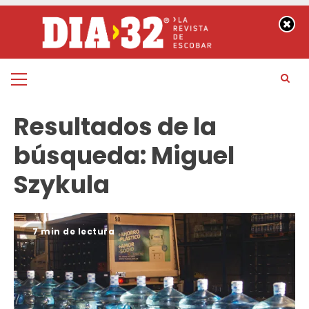
Saltar
al
contenido
Menú
principal
Resultados de la
búsqueda:
Miguel
Szykula
7 min de lectura