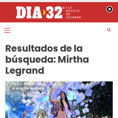
Saltar
al
contenido
Menú
principal
Resultados de la
búsqueda:
Mirtha
Legrand
4 min de lectura