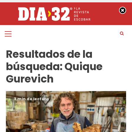
Saltar
al
contenido
Menú
principal
Resultados de la
búsqueda:
Quique
Gurevich
3 min de lectura