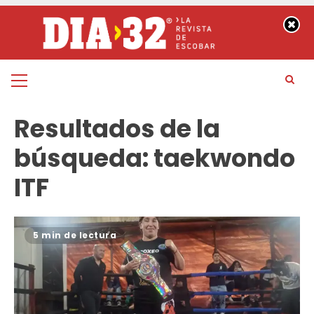
Saltar
al
contenido
Menú
principal
Resultados de la
búsqueda:
taekwondo
ITF
5 min de lectura