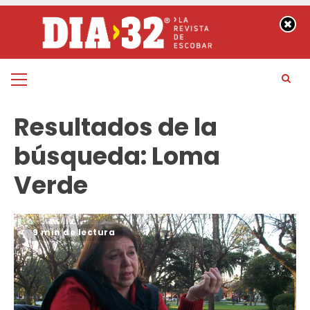
Saltar
al
contenido
Menú
principal
Resultados de la
búsqueda:
Loma
Verde
9 min de lectura