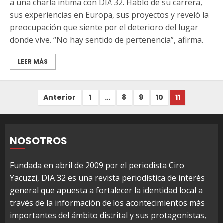
a una charla íntima con DIA 32. Habló de su carrera,
sus experiencias en Europa, sus proyectos y reveló la
preocupación que siente por el deterioro del lugar
donde vive. “No hay sentido de pertenencia”, afirma.
LEER MÁS
Paginación
Anterior
1
…
8
9
10
11
de
entradas
NOSOTROS
Fundada en abril de 2009 por el periodista Ciro
Yacuzzi, DIA 32 es una revista periodística de interés
general que apuesta a fortalecer la identidad local a
través de la información de los acontecimientos más
importantes del ámbito distrital y sus protagonistas,