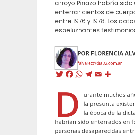
arroyo Pinazo habría sido
enterrar cientos de cuer
entre 1976 y 1978. Los datos
espeluznantes testimonios
POR FLORENCIA AL
falvarez@dia32.com.ar
Twitter
Facebook
WhatsApp
Telegra
Email
Comp
D
urante muchos año
la presunta existe
la época de la dic
habrían sido enterrados en 
personas desaparecidas entre