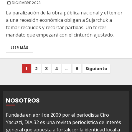
DICIEMBRE 2023
La paralización de la obra pública nacional y el temor
a una recesión económica obligan a Sujarchuk a
tomar recaudos y recortar partidas. Un tercer
mandato que empezará con el cinturón ajustado.
LEER MÁS
Paginación
1
2
3
4
…
9
Siguiente
de
entradas
NOSOTROS
Fundada en abril de 2009 por el periodista Ciro
Yacuzzi, DIA 32 es una revista periodística de interés
general que apuesta a fortalecer la identidad local a