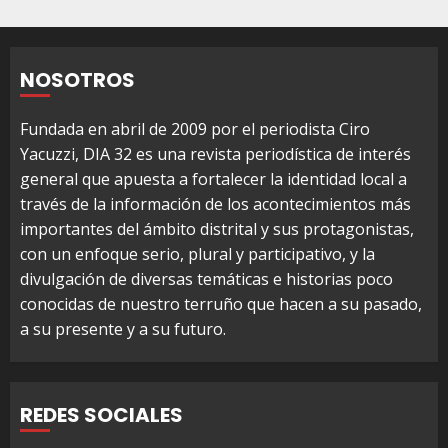
de
entradas
NOSOTROS
Fundada en abril de 2009 por el periodista Ciro
Yacuzzi, DIA 32 es una revista periodística de interés
general que apuesta a fortalecer la identidad local a
través de la información de los acontecimientos más
importantes del ámbito distrital y sus protagonistas,
con un enfoque serio, plural y participativo, y la
divulgación de diversas temáticas e historias poco
conocidas de nuestro terruño que hacen a su pasado,
a su presente y a su futuro.
REDES SOCIALES