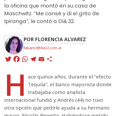
la oficina que montó en su casa de
Maschwitz. “Me cansé y di el grito de
Ipiranga”, le contó a DIA 32.
POR FLORENCIA ALVAREZ
falvarez@dia32.com.ar
Twitter
Facebook
WhatsApp
Telegram
Email
Compartir
H
ace quince años, durante el “efecto
Tequila”, el banco mayorista donde
trabajaba como analista
internacional fundió y Andrés (44) no tuvo
otra opción que pedirle ayuda a su hermano
mayor, Nicolás Repetto. Habiéndose metido