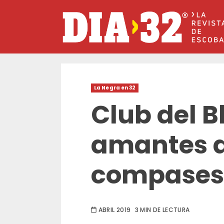
Saltar
al
contenido
La Negra en 32
Club del B
amantes d
compases
ABRIL 2019
3 MIN DE LECTURA