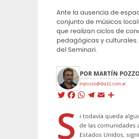
Ante la ausencia de espa
conjunto de músicos local
que realizan ciclos de con
pedagógicas y culturales. 
del Seminari.
POR MARTÍN POZZ
mpozzo@dia32.com.ar
Twitter
Facebook
WhatsApp
Telegra
Email
Comp
S
i todavía queda algui
de las comunidades a
Estados Unidos, signi