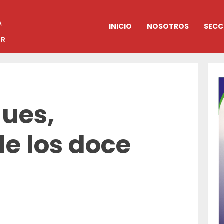
INICIO
NOSOTROS
SECC
lues,
e los doce