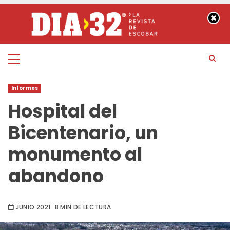
Saltar
al
contenido
Menú
principal
Informes
Hospital del
Bicentenario, un
monumento al
abandono
JUNIO 2021
8 MIN DE LECTURA