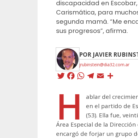
discapacidad en Escobar, 
Carismática, para mucho
segunda mamá. “Me enca
sus progresos”, afirma.
POR JAVIER RUBINS
jrubinstein@dia32.com.ar
Twitter
Facebook
WhatsApp
Telegra
Email
Comp
H
ablar del crecimie
en el partido de E
(53). Ella fue, vei
Área Especial de la Dirección
encargó de forjar un grupo d