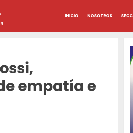
INICIO
NOSOTROS
SECC
ossi,
 de empatía e