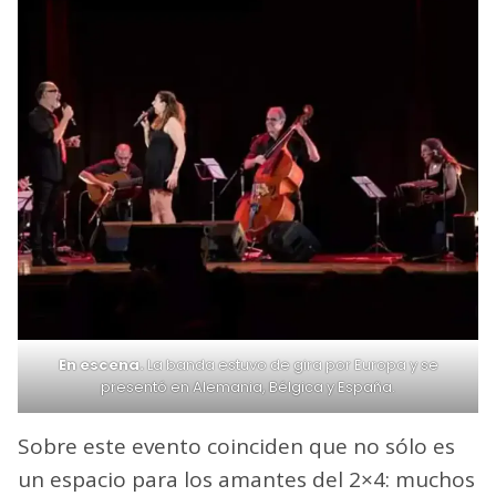
En escena.
La banda estuvo de gira por Europa y se
presentó en Alemania, Bélgica y España.
Sobre este evento coinciden que no sólo es
un espacio para los amantes del 2×4: muchos