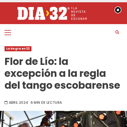
Saltar
al
contenido
Menú
principal
La Negra en 32
Flor de Lío: la
excepción a la regla
del tango escobarense
ABRIL 2024
6 MIN DE LECTURA