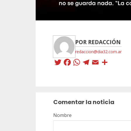
POR REDACCIÓN
redaccion@dia32.com.ar
Twitter
Facebook
WhatsApp
Telegra
Email
Comp
Sigue
leyendo
Comentar la noticia
Nombre