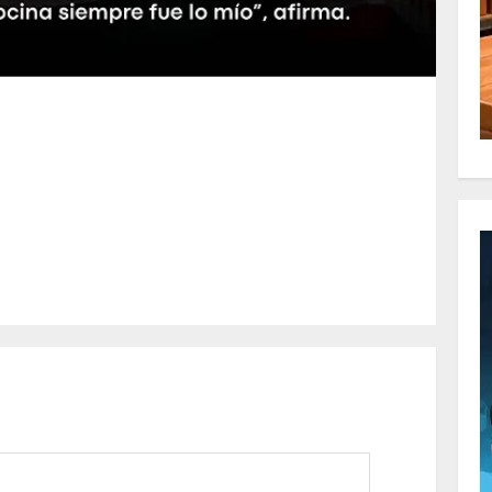
m
artir