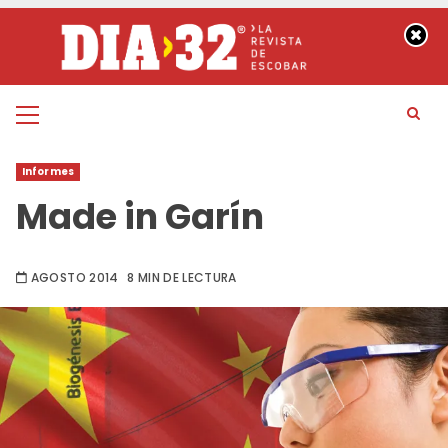
Saltar
al
contenido
Menú
principal
Informes
Made in Garín
AGOSTO 2014
8 MIN DE LECTURA