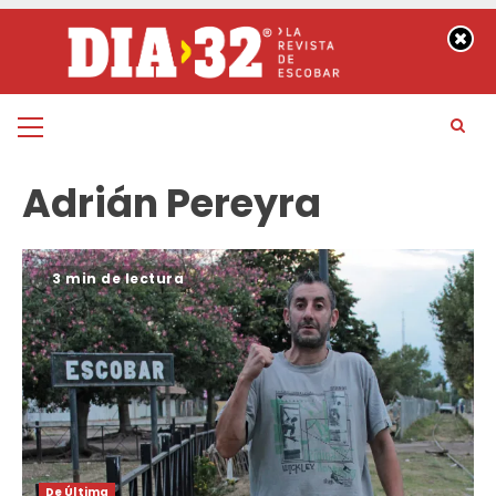
Saltar
al
contenido
Menú
principal
Adrián Pereyra
3 min de lectura
De Última