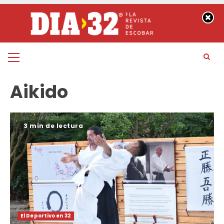
Saltar
al
contenido
Menú
principal
Aikido
3 min de lectura
El Deportivo en 32