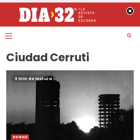
Saltar
al
contenido
Menú
principal
Ciudad Cerruti
3 min de lectura
Del Baúl