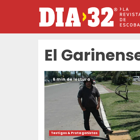
Saltar
al
contenido
El Garinens
6 min de lectura
Testigos & Protagonistas