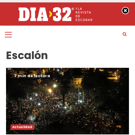
Saltar
al
contenido
Menú
principal
Escalón
7 min de lectura
Actualidad