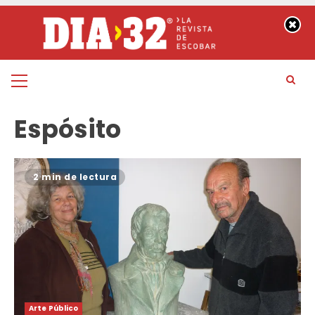
Saltar
al
contenido
Menú
principal
Espósito
2 min de lectura
Arte Público