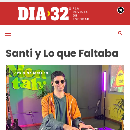
Saltar
al
contenido
Menú
principal
Santi y Lo que Faltaba
7 min de lectura