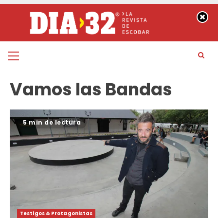
Saltar
al
contenido
Menú
principal
Vamos las Bandas
5 min de lectura
Testigos & Protagonistas