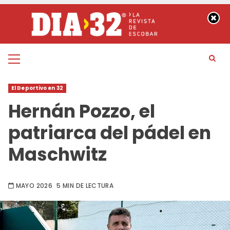
Saltar
al
contenido
Menú
principal
El Deportivo en 32
Hernán Pozzo, el
patriarca del pádel en
Maschwitz
MAYO 2026
5 MIN DE LECTURA