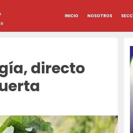
INICIO
NOSOTROS
SECC
ía, directo
huerta