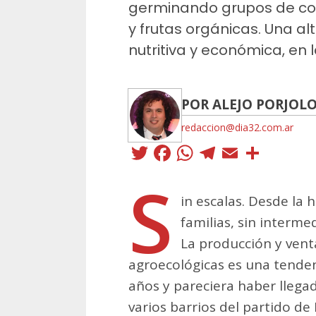
germinando grupos de co
y frutas orgánicas. Una al
nutritiva y económica, en
POR ALEJO PORJOL
redaccion@dia32.com.ar
Twitter
Facebook
WhatsApp
Telegra
Email
Comp
S
in escalas. Desde la
familias, sin intermed
La producción y vent
agroecológicas es una tenden
años y pareciera haber llegad
varios barrios del partido de