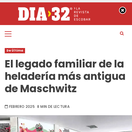
Saltar
al
contenido
Menú
principal
De Última
El legado familiar de la
heladería más antigua
de Maschwitz
FEBRERO 2025
8 MIN DE LECTURA