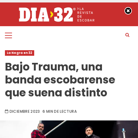
Saltar
al
contenido
Menú
principal
La Negra en 32
Bajo Trauma, una
banda escobarense
que suena distinto
DICIEMBRE 2023
6 MIN DE LECTURA