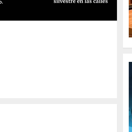
m
artir