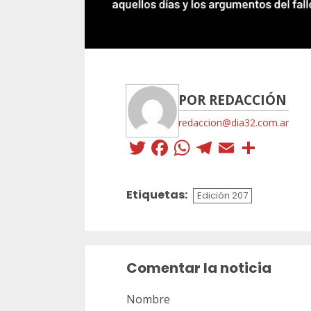
POR REDACCIÓN
redaccion@dia32.com.ar
Twitter
Facebook
WhatsApp
Telegra
Email
Comp
Etiquetas:
Edición 207
Sigue
leyendo
Comentar la noticia
Nombre