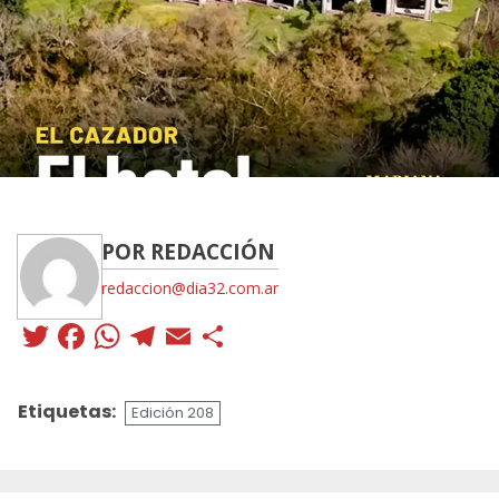
POR REDACCIÓN
redaccion@dia32.com.ar
Twitter
Facebook
WhatsApp
Telegram
Email
Compartir
Etiquetas:
Edición 208
Sigue