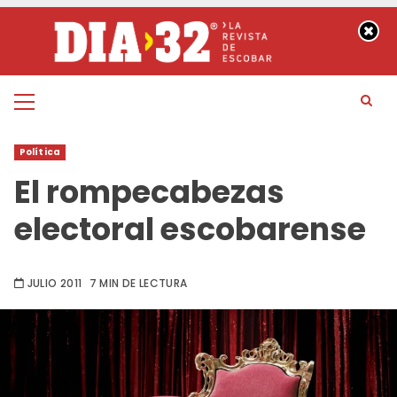
Saltar
al
contenido
Menú
principal
Política
El rompecabezas
electoral escobarense
JULIO 2011
7 MIN DE LECTURA