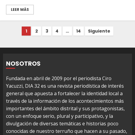
LEER MÁS
Paginación
1
2
3
4
…
14
Siguiente
de
entradas
NOSOTROS
Fundada en abril de 2009 por el periodista Ciro
Yacuzzi, DIA 32 es una revista periodística de interés
general que apuesta a fortalecer la identidad local a
través de la información de los acontecimientos más
importantes del ámbito distrital y sus protagonistas,
con un enfoque serio, plural y participativo, y la
divulgación de diversas temáticas e historias poco
conocidas de nuestro terruño que hacen a su pasado,