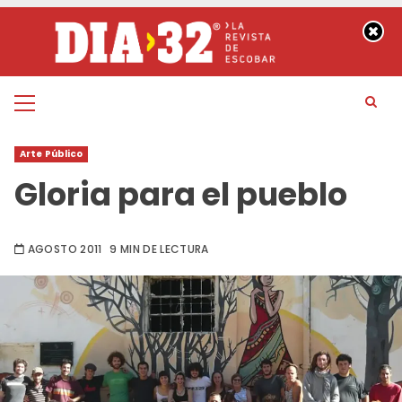
Saltar
al
contenido
Menú
principal
Arte Público
Gloria para el pueblo
AGOSTO 2011
9 MIN DE LECTURA