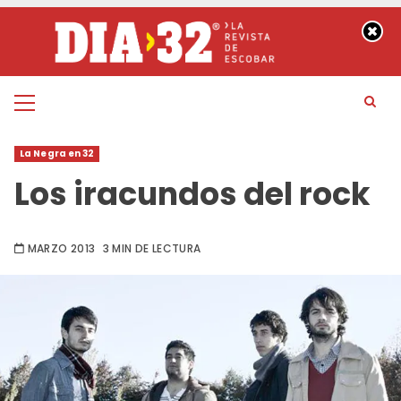
Saltar
al
contenido
Menú
principal
La Negra en 32
Los iracundos del rock
MARZO 2013
3 MIN DE LECTURA