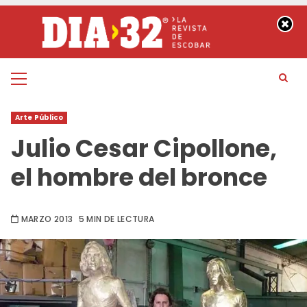
Saltar
al
contenido
Menú
principal
Arte Público
Julio Cesar Cipollone,
el hombre del bronce
MARZO 2013
5 MIN DE LECTURA