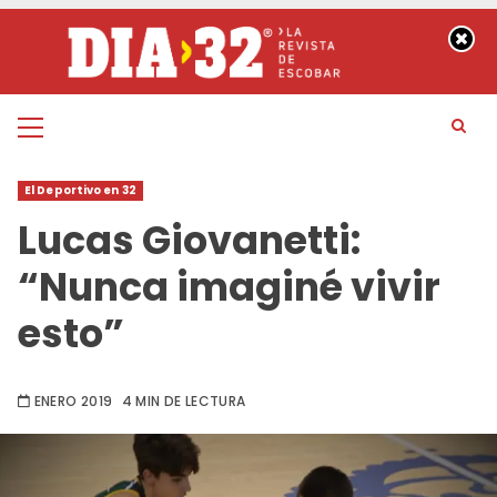
Saltar
al
contenido
Menú
principal
El Deportivo en 32
Lucas Giovanetti:
“Nunca imaginé vivir
esto”
ENERO 2019
4 MIN DE LECTURA