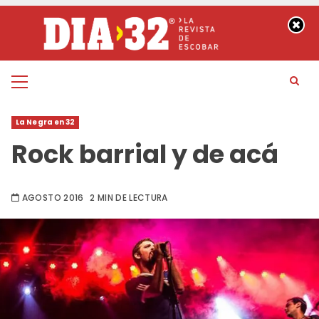
Saltar
al
contenido
Menú
principal
La Negra en 32
Rock barrial y de acá
AGOSTO 2016
2 MIN DE LECTURA