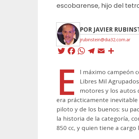
escobarense, hijo del te
POR JAVIER RUBINS
jrubinstein@dia32.com.ar
Twitter
Facebook
WhatsApp
Telegra
Email
Comp
E
l máximo campeón c
Libres Mil Agrupados
motores y los autos 
era prácticamente inevitable
piloto y de los buenos: su pa
la historia de la categoría, c
850 cc, y quien tiene a cargo 