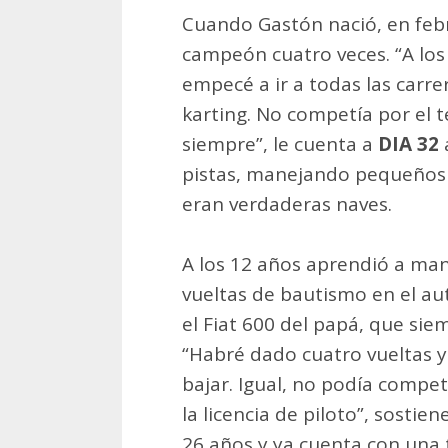
Cuando Gastón nació, en febr
campeón cuatro veces. “A los
empecé a ir a todas las carrer
karting. No competía por el
siempre”, le cuenta a
DIA 32
pistas, manejando pequeños 
eran verdaderas naves.
A los 12 años aprendió a mane
vueltas de bautismo en el a
el Fiat 600 del papá, que si
“Habré dado cuatro vueltas 
bajar. Igual, no podía compet
la licencia de piloto”, sostie
26 años y ya cuenta con una 