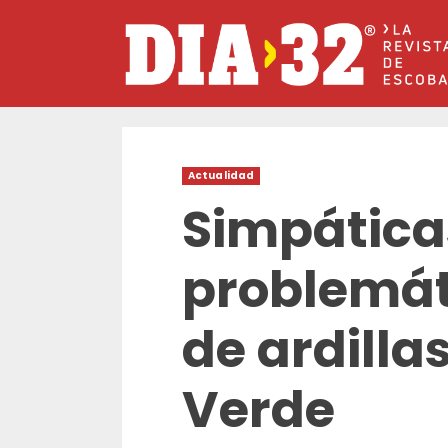
Saltar
al
contenido
Actualidad
Simpática
problemát
de ardilla
Verde