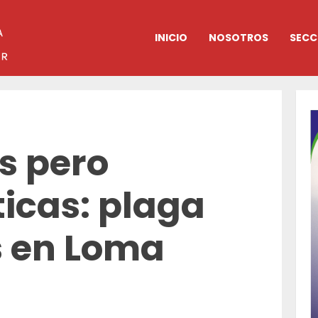
INICIO
NOSOTROS
SECC
s pero
icas: plaga
s en Loma