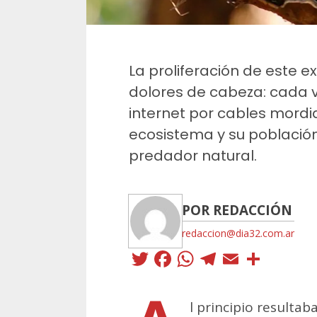
La proliferación de este 
dolores de cabeza: cada v
internet por cables mordi
ecosistema y su población 
predador natural.
POR REDACCIÓN
redaccion@dia32.com.ar
Twitter
Facebook
WhatsApp
Telegra
Email
Comp
l principio resultab