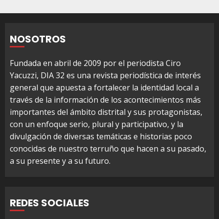
de
entradas
NOSOTROS
Fundada en abril de 2009 por el periodista Ciro
Yacuzzi, DIA 32 es una revista periodística de interés
general que apuesta a fortalecer la identidad local a
través de la información de los acontecimientos más
importantes del ámbito distrital y sus protagonistas,
con un enfoque serio, plural y participativo, y la
divulgación de diversas temáticas e historias poco
conocidas de nuestro terruño que hacen a su pasado,
a su presente y a su futuro.
REDES SOCIALES