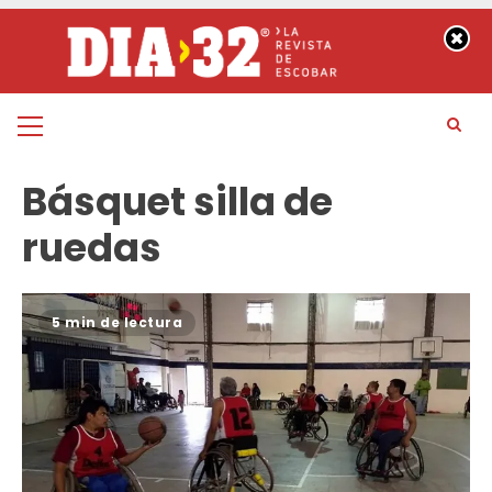
Saltar
al
contenido
Menú
principal
Básquet silla de
ruedas
5 min de lectura