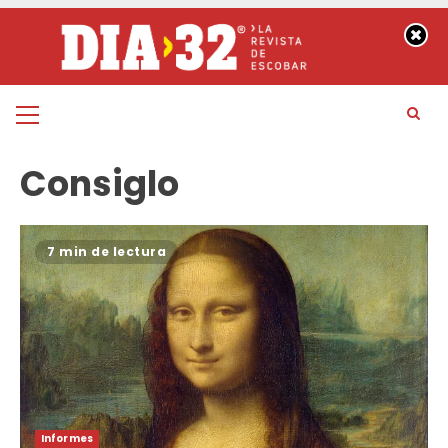
Saltar
al
contenido
Menú
principal
Consiglo
7 min de lectura
Informes