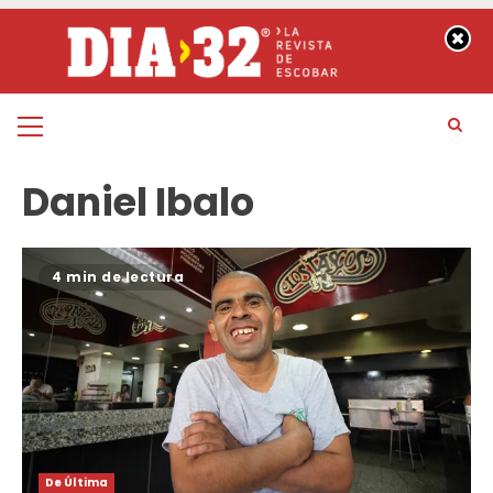
Saltar
al
contenido
Menú
principal
Daniel Ibalo
4 min de lectura
De Última