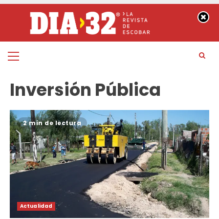
Saltar
al
contenido
Menú
principal
Inversión Pública
2 min de lectura
Actualidad