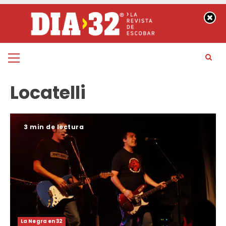
Saltar
al
contenido
Menú
principal
Locatelli
3 min de lectura
La Negra en 32