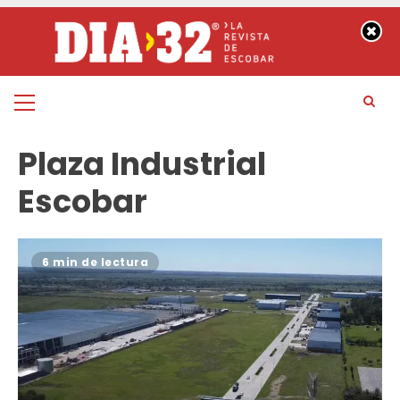
Saltar
al
contenido
Menú
principal
Plaza Industrial
Escobar
6 min de lectura