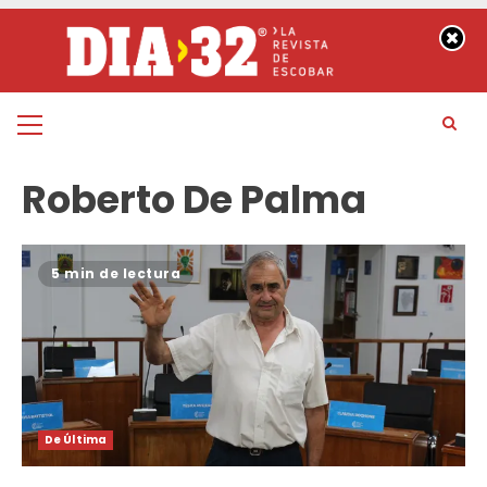
Saltar
al
contenido
Menú
principal
Roberto De Palma
5 min de lectura
De Última