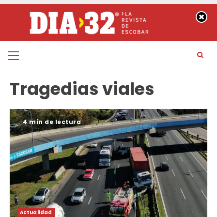
Saltar
al
contenido
Menú
principal
Tragedias viales
4 min de lectura
Actualidad