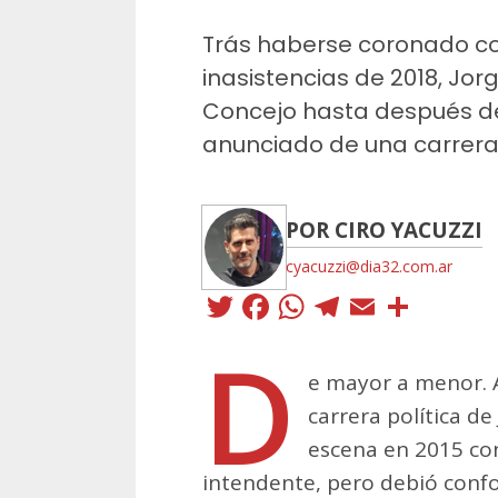
Trás haberse coronado c
inasistencias de 2018, Jorge
Concejo hasta después de 
anunciado de una carrer
POR CIRO YACUZZI
cyacuzzi@dia32.com.ar
Twitter
Facebook
WhatsApp
Telegra
Email
Comp
D
e mayor a menor. A
carrera política de
escena en 2015 co
intendente, pero debió confo