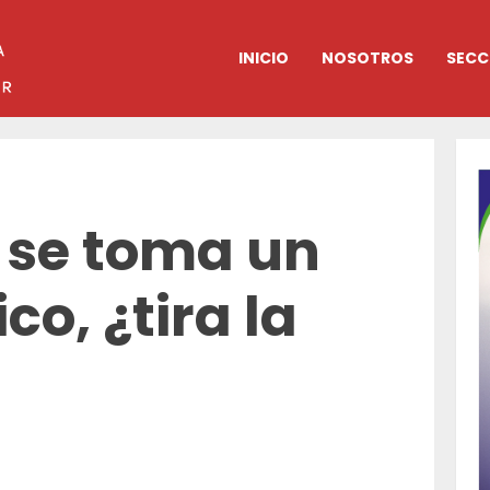
INICIO
NOSOTROS
SECC
i se toma un
co, ¿tira la