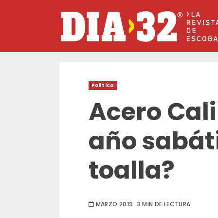
Saltar
al
contenido
Política
Acero Cal
año sabáti
toalla?
MARZO 2019
3 MIN DE LECTURA