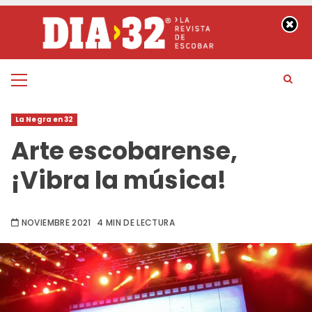
Saltar
al
contenido
Menú
principal
La Negra en 32
Arte escobarense,
¡Vibra la música!
NOVIEMBRE 2021
4 MIN DE LECTURA